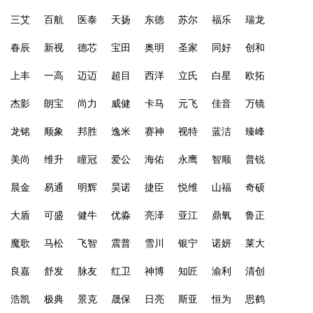
三艾
百航
医泰
天扬
东德
苏尔
福乐
瑞龙
春辰
新视
德芯
宝田
奥明
圣家
同好
创和
上丰
一高
迈迈
超目
西洋
立氏
白星
欧拓
杰影
朗宝
尚力
威健
卡马
元飞
佳音
万镜
龙铭
顺象
邦胜
逸米
赛神
视特
蓝洁
臻峰
美尚
维升
瞳冠
爱公
海佑
永鹰
智顺
普锐
晨金
易通
明辉
昊诺
捷臣
悦维
山福
奇硕
大盾
可盛
健牛
优淼
亮泽
亚江
鼎氧
鲁正
魔歌
马松
飞智
震普
雪川
银宁
诺妍
莱大
良嘉
舒发
脉友
红卫
神博
知匠
渝利
清创
浩凯
极典
景克
晟保
日亮
斯亚
恒为
思鹤