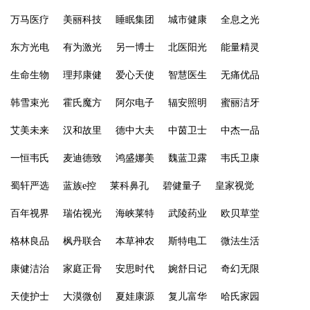
万马医疗
美丽科技
睡眠集团
城市健康
全息之光
东方光电
有为激光
另一博士
北医阳光
能量精灵
生命生物
理邦康健
爱心天使
智慧医生
无痛优品
韩雪束光
霍氏魔方
阿尔电子
辐安照明
蜜丽洁牙
艾美未来
汉和故里
德中大夫
中茵卫士
中杰一品
一恒韦氏
麦迪德致
鸿盛娜美
魏蓝卫露
韦氏卫康
蜀轩严选
蓝族e控
莱科鼻孔
碧健量子
皇家视觉
百年视界
瑞佑视光
海峡莱特
武陵药业
欧贝草堂
格林良品
枫丹联合
本草神农
斯特电工
微法生活
康健洁治
家庭正骨
安思时代
婉舒日记
奇幻无限
天使护士
大漠微创
夏娃康源
复儿富华
哈氏家园