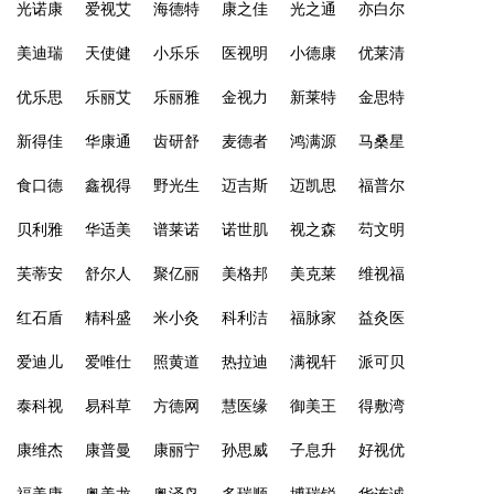
光诺康
爱视艾
海德特
康之佳
光之通
亦白尔
美迪瑞
天使健
小乐乐
医视明
小德康
优莱清
优乐思
乐丽艾
乐丽雅
金视力
新莱特
金思特
新得佳
华康通
齿研舒
麦德者
鸿满源
马桑星
食口德
鑫视得
野光生
迈吉斯
迈凯思
福普尔
贝利雅
华适美
谱莱诺
诺世肌
视之森
芶文明
芙蒂安
舒尔人
聚亿丽
美格邦
美克莱
维视福
红石盾
精科盛
米小灸
科利洁
福脉家
益灸医
爱迪儿
爱唯仕
照黄道
热拉迪
满视轩
派可贝
泰科视
易科草
方德网
慧医缘
御美王
得敷湾
康维杰
康普曼
康丽宁
孙思威
子息升
好视优