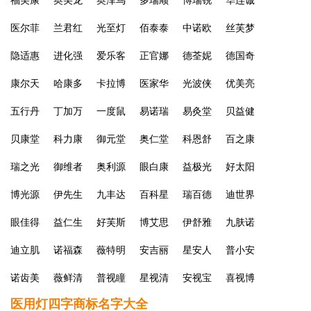
福美康
奥美龙
奥泽鸟
多瑞顺
博瑞锐
华连诚
医尔菲
兰君红
光至灯
佰泰泰
中诺欧
丝芙梦
隐适惠
进化强
爱乐客
正官娜
德荃妮
德国奇
康尔天
哈康多
卡拉博
医家华
光波侠
优美亮
五行丹
丁加万
一度鼠
易诺瑞
易灸堂
贝益健
贝康堂
科力康
御元堂
奥仁堂
科恩舒
百之康
瑞之光
御维者
奥利源
眼白康
益极光
好太阳
博光源
伊先生
九丰达
百科星
瑞百德
迪世界
眼佳得
益仁生
好芙斯
博艾思
伊舒雅
九肤诺
迪立肌
诺福森
薇特明
安吉丽
星安人
普小安
诺齿美
薇鲜清
普视瞳
星视清
安视宝
喜视博
医用灯四字商标名字大全