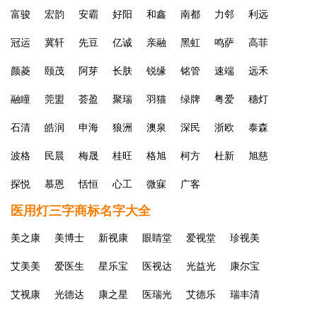
富骏
宏韵
安霸
好阳
和鑫
南都
力邻
利远
冠运
冀轩
先豆
亿诚
亲融
黑虹
鸣萨
高菲
颜菱
颐茂
阿芽
长肤
锐缘
铭管
速端
远禾
融瞳
莞盟
荟盈
聚瑞
羽猫
绿牌
粤爱
穗灯
石清
皓润
申海
狼洲
澳泉
深民
浙欧
泰森
波格
民晨
梅晟
桂旺
格旭
柯方
杜新
旭慈
探悦
慕恩
恬恒
心工
微寐
广客
医用灯三字商标名字大全
美之康
美博士
新视康
眼睛堂
爱视堂
珍视美
艾美美
爱医生
星乐宝
医视达
光益光
康尔宝
艾视康
光德达
康之星
医瑞光
艾德乐
瑞丰清