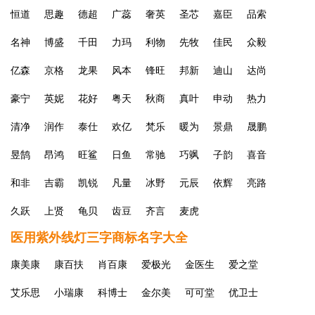
恒道
思趣
德超
广蕊
奢英
圣芯
嘉臣
品索
名神
博盛
千田
力玛
利物
先牧
佳民
众毅
亿森
京格
龙果
风本
锋旺
邦新
迪山
达尚
豪宁
英妮
花好
粤天
秋商
真叶
申动
热力
清净
润作
泰仕
欢亿
梵乐
暖为
景鼎
晟鹏
昱鹄
昂鸿
旺鲨
日鱼
常驰
巧飒
子韵
喜音
和非
吉霸
凯锐
凡量
冰野
元辰
依辉
亮路
久跃
上贤
龟贝
齿豆
齐言
麦虎
医用紫外线灯三字商标名字大全
康美康
康百扶
肖百康
爱极光
金医生
爱之堂
艾乐思
小瑞康
科博士
金尔美
可可堂
优卫士