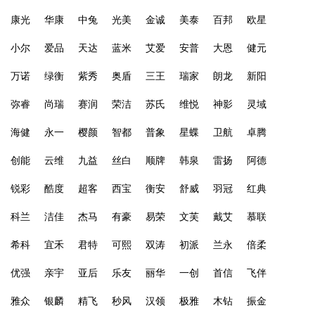
康光
华康
中兔
光美
金诚
美泰
百邦
欧星
小尔
爱品
天达
蓝米
艾爱
安普
大恩
健元
万诺
绿衡
紫秀
奥盾
三王
瑞家
朗龙
新阳
弥睿
尚瑞
赛润
荣洁
苏氏
维悦
神影
灵域
海健
永一
樱颜
智都
普象
星蝶
卫航
卓腾
创能
云维
九益
丝白
顺牌
韩泉
雷扬
阿德
锐彩
酷度
超客
西宝
衡安
舒威
羽冠
红典
科兰
洁佳
杰马
有豪
易荣
文芙
戴艾
慕联
希科
宜禾
君特
可熙
双涛
初派
兰永
倍柔
优强
亲宇
亚后
乐友
丽华
一创
首信
飞伴
雅众
银麟
精飞
秒风
汉领
极雅
木钻
振金