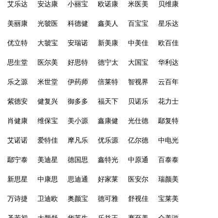
艾乐达
安达康
小丽宝
欧诺康
米医美
贝维康
美丽康
光虢医
科德健
鑫美人
百宝宝
星乐达
优立特
大虢宝
安瑞诺
新美康
中美佳
欧百佳
思生堂
医尔美
好思特
德宁太
大国宝
华利达
乐之源
米世堂
伊药师
倍莱特
智视界
云百年
紫德安
健复兴
御多多
福天下
贝诺乐
花力士
肖健康
维保宝
美小源
鑫康健
光仕德
鄢复特
艾诺诺
爱特佳
摩凡乐
优乐源
亿尔德
中电光
鄢宁泰
美迪星
德国思
鑫特光
中原通
百泰泰
新思星
中康思
思迪通
好家莱
医安尔
瑞颜美
万诗捷
卫迪欧
奥颜宝
德可雅
舒视佳
宝莱美