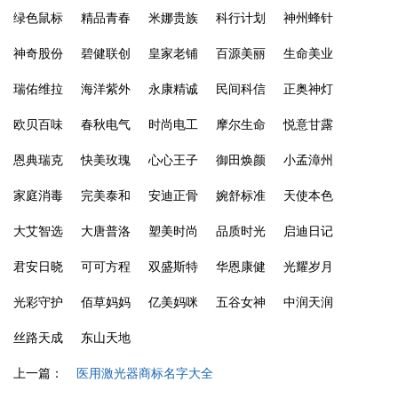
绿色鼠标
精品青春
米娜贵族
科行计划
神州蜂针
神奇股份
碧健联创
皇家老铺
百源美丽
生命美业
瑞佑维拉
海洋紫外
永康精诚
民间科信
正奥神灯
欧贝百味
春秋电气
时尚电工
摩尔生命
悦意甘露
恩典瑞克
快美玫瑰
心心王子
御田焕颜
小孟漳州
家庭消毒
完美泰和
安迪正骨
婉舒标准
天使本色
大艾智选
大唐普洛
塑美时尚
品质时光
启迪日记
君安日晓
可可方程
双盛斯特
华恩康健
光耀岁月
光彩守护
佰草妈妈
亿美妈咪
五谷女神
中润天润
丝路天成
东山天地
上一篇：
医用激光器商标名字大全