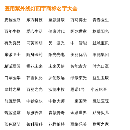
医用紫外线灯四字商标名字大全
麦拉医疗
东方科技
童颜健康
万马博士
青春医生
百年生物
爱心生活
健康时代
阿尔世家
格瑞阳光
有为良品
同芙照明
另一激光
中一智能
丝域宝贝
东诚卫士
随身医药
阳光光电
美丽优品
细胞集团
精诚联盟
樱花未来
未来天使
智能古方
时光口罩
口罩医学
韩雪贝比
罗伦致远
绿康束光
益生卫康
皇封之星
百丽之光
沃德中投
思诺1号
小蓝铭医
前茂新风
中钞奈尔
中物大师
一束国际
魔法医院
魏蓝凝露
顺雅养发
青颜传奇
金鼎世界
贴身贝儿
蓝色蕲艾
莱科瑞科
花样伯特
联络乐芙
耐可之家