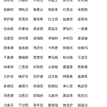
圣若初
大颜舒
华芙生
乐益王
赛至美
众美滋
佰耐特
博耗店
泰聚众
海肤美
亿美拉
米斯熊
智护丽
倍恩丝
雅美希
白立得
益缘堂
诺美丝
吉由星
尚番地
易皮熊
星益生
梦知行
一源康
佳爱思
依特普
保瑞朗
净瑞特
伊利贝
麦源健
西泰康
迪洛德
鸿济生
卡柯恩
和格伦
哈格玛
干森康
微植妍
慧楚堂
摩泓能
柏法梳
王波宝
绿泰和
三普诺
丝智然
云肤能
露凝莱
黑斯康
立护佳
臻护宝
谷护康
迈文彬
阿斯奥
嘉康美
多德佳
威德力
张德堂
悦德拉
来心堂
氧必安
泽恩康
洁恩贝
碧我的
九妮珂
冀姿美
凯安贝
力家乐
千尔熙
喜年堂
紫维瑞
御克护
福福洁