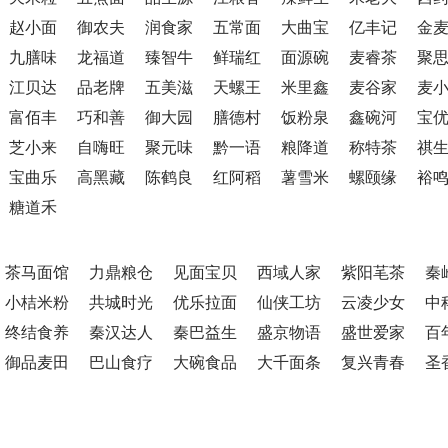
赵小面
御农夫
润食家
五常面
大曲宝
亿丰记
金
九膳味
龙福道
臻智牛
鲜瑞红
面源碗
麦睿茶
聚
江贝达
品老牌
五美滋
天螺王
米里鑫
麦谷家
麦
富佰丰
巧和善
御大园
膳德村
饭粉泉
鑫碗河
宝
芝小来
自嗨旺
聚元味
黔一语
粮降道
称特茶
祺
宝曲乐
高黑藏
陈鹤良
红阿稻
薯雪米
螺颐缘
裕
糖道禾
茶马面馆
力鼎粮仓
见面宝贝
西域人家
紫阳芼茶
秦
小桔米粉
共城时光
优乐拉面
仙侠工坊
云凌少女
中
终结食养
秦汉达人
秦巴益生
盛京物语
盛世爱家
百
御品麦田
巴山食疗
大碗食品
大千面条
复兴青春
圣