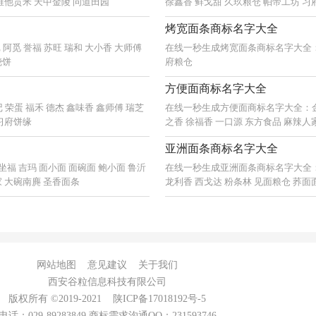
 维他贡米 天中金陵 问道田园
徐鑫香 鲜戈甜 久玖粮仓 帕帝工坊 习
烤宽面条商标名字大全
觅 誉福 苏旺 瑞和 大小香 大师傅
在线一秒生成烤宽面条商标名字大全：吉
烧饼
府粮仓
方便面商标名字大全
荣蛋 福禾 德杰 鑫味香 鑫师傅 瑞芝
在线一秒生成方便面商标名字大全：金客 
 习府饼缘
之香 徐福香 一口源 东方食品 麻辣人
亚洲面条商标名字大全
福 吉玛 面小面 面碗面 鲍小面 鲁沂
在线一秒生成亚洲面条商标名字大全：武
家 大碗南麂 圣香面条
龙利香 西戈达 粉条林 见面粮仓 荞面
网站地图
意见建议
关于我们
西安谷粒信息科技有限公司
版权所有 ©2019-2021
陕ICP备17018192号-5
电话：029-89283849 商标需求沟通QQ：231593746