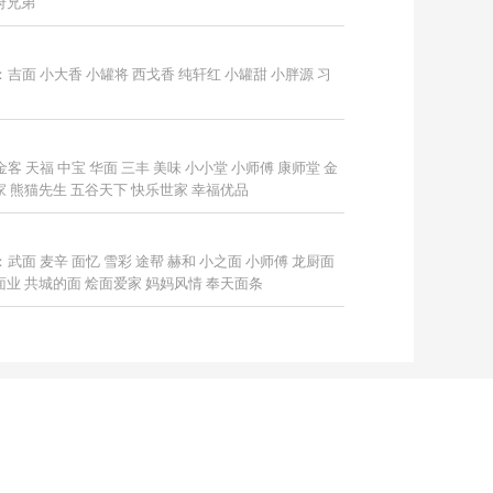
府兄弟
面 小大香 小罐将 西戈香 纯轩红 小罐甜 小胖源 习
天福 中宝 华面 三丰 美味 小小堂 小师傅 康师堂 金
家 熊猫先生 五谷天下 快乐世家 幸福优品
面 麦辛 面忆 雪彩 途帮 赫和 小之面 小师傅 龙厨面
面业 共城的面 烩面爱家 妈妈风情 奉天面条