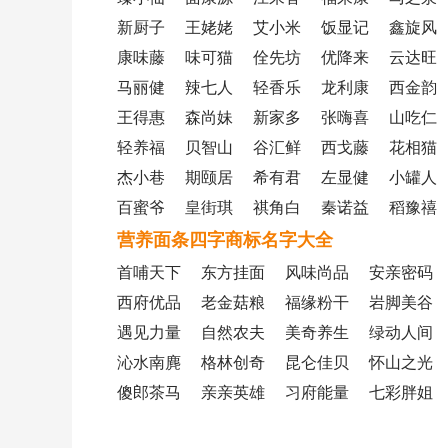
新厨子
王姥姥
艾小米
饭显记
鑫旋风
康味藤
味可猫
佺先坊
优降来
云达旺
马丽健
辣七人
轻香乐
龙利康
西金韵
王得惠
森尚妹
新家多
张嗨喜
山吃仁
轻养福
贝智山
谷汇鲜
西戈藤
花相猫
杰小巷
期颐居
希有君
左显健
小罐人
百蜜爷
皇街琪
祺角白
秦诺益
稻豫禧
营养面条四字商标名字大全
首哺天下
东方挂面
风味尚品
安亲密码
西府优品
老金菇粮
福缘粉干
岩脚美谷
遇见力量
自然农夫
美奇养生
绿动人间
沁水南麂
格林创奇
昆仑佳贝
怀山之光
傻郎茶马
亲亲英雄
习府能量
七彩胖姐