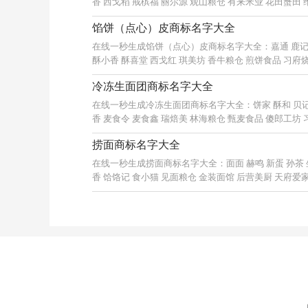
香 西戈稻 戒槟福 丽尔源 观山粮仓 有来米业 花田蟹田
馅饼（点心）皮商标名字大全
在线一秒生成馅饼（点心）皮商标名字大全：嘉通 鹿记 阿
酥小香 酥喜堂 西戈红 琪美坊 香牛粮仓 煎饼食品 习府
冷冻生面团商标名字大全
在线一秒生成冷冻生面团商标名字大全：饼家 酥和 贝记 
香 麦食令 麦食鑫 瑞焙美 林海粮仓 甄麦食品 傻郎工坊
捞面商标名字大全
在线一秒生成捞面商标名字大全：面面 赫鸣 新蛋 孙茶 坐
香 饸饹记 食小猫 见面粮仓 金装面馆 后营美厨 天府爱