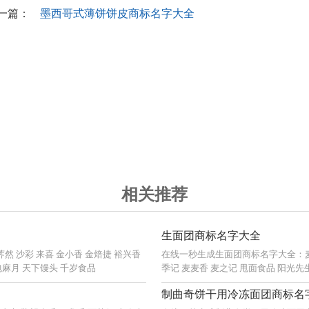
一篇：
墨西哥式薄饼饼皮商标名字大全
相关推荐
生面团商标名字大全
然 沙彩 来喜 金小香 金焙捷 裕兴香
在线一秒生成生面团商标名字大全：麦面 
包麻月 天下馒头 千岁食品
季记 麦麦香 麦之记 甩面食品 阳光先
制曲奇饼干用冷冻面团商标名