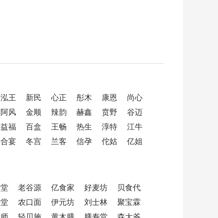
泓王
新民
心正
彤木
康恩
尚心
阿风
金顺
辣韵
赫鑫
贲野
谷迈
益福
百盒
王畅
热生
淳特
江牛
合宴
冬宫
兰客
信孕
佗姑
亿姐
养堂
老谷源
亿食家
好麦坊
贝食代
安堂
农口面
伊元坊
刘士林
聚宝霖
药师
轻贝施
黄木膳
膳寿堂
森大爷