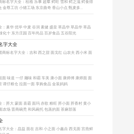
名字大全：桂格 乐事 超羣 鳄旺 雪和 鳄之滋 鳄食得
 金尊工坊 小猪工场 东京曲奇 香山小点 甄麦多...
巢华 优毕 中麦 谷润 素健 盛皇 草晶华 草晶华 草晶
麻辣化十 东方庄园 百年尚品 百岁食品 五谷阳光
名字大全
标名字大全：吉和 西之甜 面戈红 山农夫 西小米 面
味道 一仔 麺味 和霸 车美 康小面 康师傅 康师面 面
馆 谭仔粮仓 拉面一面 享购食品 金装妈妈
荞大 蒙面 喜霸 面玛 赤歌 粮旺 荞小面 荞香村 黄小
荞面农场 晋商碗秃 和风碗托 包蒸的面 茶麻部落
全
大全：皛益 面在 吉和 小之面 小鑫垚 西戈面 宫燕鲜