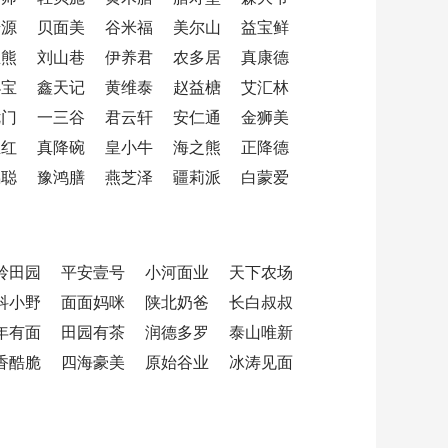
麦源
贝面美
谷米福
美尔山
益宝鲜
思熊
刘山巷
伊养君
农多居
真康德
小宝
鑫天记
黄维泰
赵益榶
艾汇林
优门
一三谷
君云轩
安仁通
金狮美
生红
真降碗
皇小牛
海之熊
正降德
鸣聪
豫鸿膳
燕芝泽
疆莉派
白蒙爱
岭田园
平安壹号
小河面业
天下农场
科小野
面面妈咪
陕北奶爸
长白叔叔
年有面
田园有茶
润德多罗
泰山唯新
香酷脆
四海豪美
原始谷业
冰涛见面