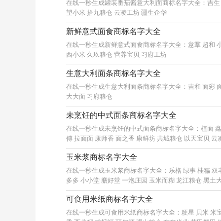
在线一秒生成罐装番茄酱意大利面商标名字大全：吉生 山
望小米 拾九粮仓 云凌工坊 疆生企华
新鲜意式面食商标名字大全
在线一秒生成新鲜意式面食商标名字大全：意羣 超和 小
西小米 久玖粮仓 营养宝贝 习府工坊
生意大利面条商标名字大全
在线一秒生成生意大利面条商标名字大全：吉和 面彩 面
大大面 习府粮仓
未烹饪的中式面条商标名字大全
在线一秒生成未烹饪的中式面条商标名字大全：植面 鑫彩 
傅 拉面面 康师香 面之香 康鲜坊 共城粮仓 以天宝贝 云凌
玉米浆商标名字大全
在线一秒生成玉米浆商标名字大全：乐格 绿事 桂糯 双丰 
多多 小小堂 膳好堂 一泡庄园 玉米而糊 龙江粮仓 黑土
可食用米纸商标名字大全
在线一秒生成可食用米纸商标名字大全：粳星 贝米 米宝 