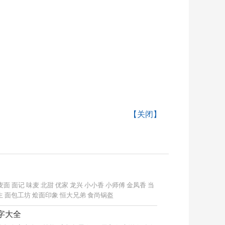
【关闭】
面记 味麦 北甜 优家 龙兴 小小香 小师傅 金凤香 当
生 面包工坊 烩面印象 恒大兄弟 食尚锅盔
字大全