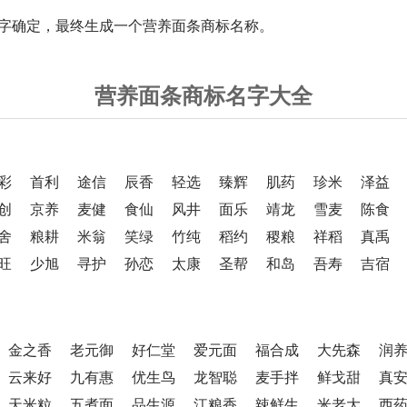
字确定，最终生成一个营养面条商标名称。
营养面条商标名字大全
彩
首利
途信
辰香
轻选
臻辉
肌药
珍米
泽益
创
京养
麦健
食仙
风井
面乐
靖龙
雪麦
陈食
舍
粮耕
米翁
笑绿
竹纯
稻约
稷粮
祥稻
真禹
旺
少旭
寻护
孙恋
太康
圣帮
和岛
吾寿
吉宿
金之香
老元御
好仁堂
爱元面
福合成
大先森
润
云来好
九有惠
优生鸟
龙智聪
麦手拌
鲜戈甜
真
天米粒
五煮面
品生源
江粮香
辣鲜生
米老大
西