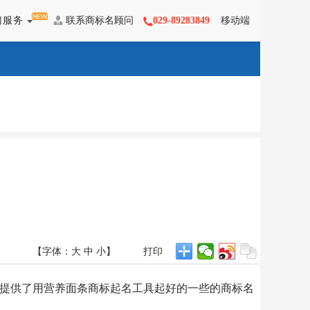
门服务
联系商标名顾问
029-89283849
移动端


【字体：
大
中
小
】
打印
时提供了用营养面条商标起名工具起好的一些的商标名