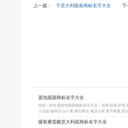
上一篇：
干意大利面条商标名字大全
下
面包面团商标名字大全
在线一秒生成面包面团商标名字大全：优和 蔎麦 萨煌 荠
小戈甜 福祥兴 山小麦 蒋氏粮仓 臻品人家 香牛呱呱 面
罐装番茄酱意大利面商标名字大全