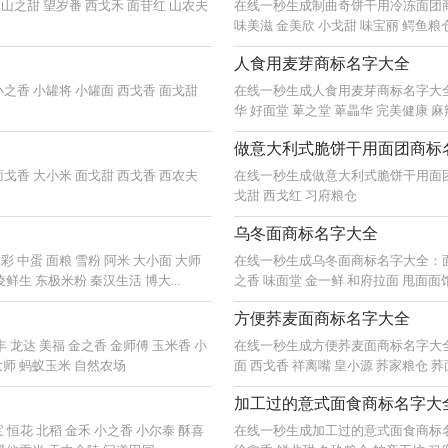
之甜 望岁番 西戈禾 面苷红 山农夫
在线一秒生成制曲奇饼干用冷冻面团商标
味美滋 金美欣 小戈甜 味宝丽 鳄鱼粮仓
人食用麦芽商标名字大全
之香 小罐将 小罐面 西戈香 面戈甜
在线一秒生成人食用麦芽商标名字大全：
华 好面堂 萆之堂 萆畾华 完美健康 
做意大利式脆饼干用面团商标
戈香 大小米 面戈甜 西戈香 西农夫
在线一秒生成做意大利式脆饼干用面团商
戈甜 西戈红 习府粮仓
乌冬面商标名字大全
中蛋 面粮 雪粉 阿米 大小面 大师
在线一秒生成乌冬面商标名字大全：面面 
鲜生 东极米粉 秦汉生活 博大...
之香 味面堂 金一鲜 和府拉面 甩面面
方便荞麦面商标名字大全
龙达 美福 金之香 金师傅 玉米香 小
在线一秒生成方便荞麦面商标名字大全：
大师 蚂蚁玉米 自然农场
面 西戈香 祥离嘴 皇小源 荞家粮仓 
加工过的意式面食商标名字大
恒花 北稻 金禾 小之香 小尔泰 酥喜
在线一秒生成加工过的意式面食商标名字