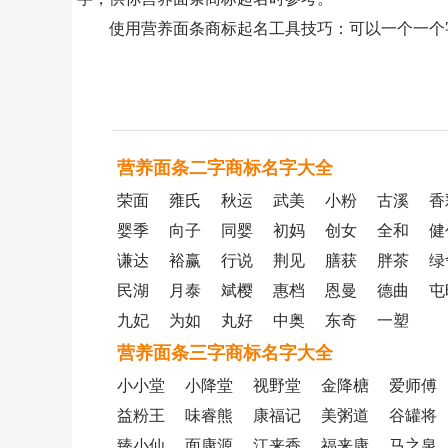
使用营养面条商标起名工具技巧：可以一个一个
营养面条二字商标名字大全
荣面
雍氏
秋运
武美
小粉
古溪
香
婴季
向子
同婴
初妈
创女
全和
健
谦达
裕赢
行说
荆见
膳获
胖茶
绿
民湖
月泰
斌樱
惠档
恩曼
德曲
屯
九妃
为如
丸好
中奥
东奇
一塑
营养面条三字商标名字大全
小小堂
小降堂
视野堂
金降榶
爱师傅
益粉王
味睿熊
康福记
美粥道
谷罐将
臻小仙
面康源
江来香
福来康
马之泉